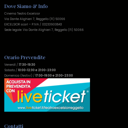
Dove Siamo & Info
Cinema Teatro Excelsior
Via Dante Alighieri 7, Reggello (FI) 50066
EXCELSIOR scarl – P.IVA / 03233900843
Sede legale: Via Dante Alighieri 7, Reggello (FI) 50066
Orario Prevendite
Venerdì /
17:30-19:30
Sabato /
10:00-12:30 e 21:00-23:00
Domenica (festivi) /
17:00-19:00 e 21:00-23:00
Contatti