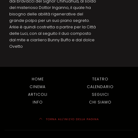
dai bravacci del Signor Chihuahua, al soldo
del misterioso Dottor Inganno, il quale ha
bisogno delle abilità rigenerative del
grande polpo per un suo piano segreto.
Arkie è quindi costretta a partire per la Città
delle Luci, con al seguito il duo composto
dal mite e ciarliero Bunny Buffo e dal dolce
Ovetto
HOME
TEATRO
CINEMA
CALENDARIO
ARTICOLI
SEGUICI
INFO
CHI SIAMO
TORNA ALL'INIZIO DELLA PAGINA