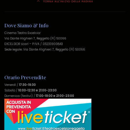
TORNA ALL'INIZIO DELLA PAGINA
Dove Siamo & Info
Cinema Teatro Excelsior
Via Dante Alighieri 7, Reggello (FI) 50066
EXCELSIOR scarl – P.IVA / 03233900843
Sede legale: Via Dante Alighieri 7, Reggello (FI) 50066
Orario Prevendite
Venerdì /
17:30-19:30
Sabato /
10:00-12:30 e 21:00-23:00
Domenica (festivi) /
17:00-19:00 e 21:00-23:00