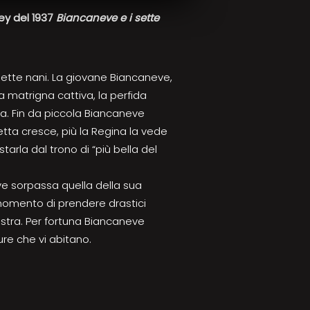
ey del 1937
Biancaneve e i sette
sette nani. La giovane Biancaneve,
a matrigna cattiva, la perfida
za. Fin da piccola Biancaneve
netta cresce, più la Regina la vede
rla dal trono di “più bella del
eve sorpassa quella della sua
momento di prendere drastici
astra. Per fortuna Biancaneve
ure che vi abitano.