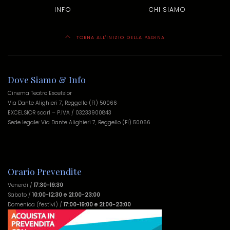
INFO
CHI SIAMO
TORNA ALL'INIZIO DELLA PAGINA
Dove Siamo & Info
Cinema Teatro Excelsior
Via Dante Alighieri 7, Reggello (FI) 50066
EXCELSIOR scarl – P.IVA / 03233900843
Sede legale: Via Dante Alighieri 7, Reggello (FI) 50066
Orario Prevendite
Venerdì /
17:30-19:30
Sabato /
10:00-12:30 e 21:00-23:00
Domenica (festivi) /
17:00-19:00 e 21:00-23:00