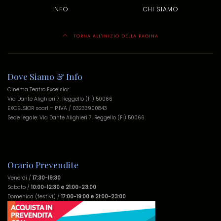
INFO
CHI SIAMO
TORNA ALL'INIZIO DELLA PAGINA
Dove Siamo & Info
Cinema Teatro Excelsior
Via Dante Alighieri 7, Reggello (FI) 50066
EXCELSIOR scarl – P.IVA / 03233900843
Sede legale: Via Dante Alighieri 7, Reggello (FI) 50066
Orario Prevendite
Venerdì /
17:30-19:30
Sabato /
10:00-12:30 e 21:00-23:00
Domenica (festivi) /
17:00-19:00 e 21:00-23:00