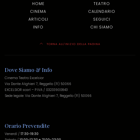
HOME
TEATRO
CINEMA
CALENDARIO
ARTICOLI
SEGUICI
INFO
CHI SIAMO
TORNA ALL'INIZIO DELLA PAGINA
Dove Siamo & Info
Cinema Teatro Excelsior
Via Dante Alighieri 7, Reggello (FI) 50066
EXCELSIOR scarl – P.IVA / 03233900843
Sede legale: Via Dante Alighieri 7, Reggello (FI) 50066
Orario Prevendite
Venerdì /
17:30-19:30
Sabato /
10:00-12:30 e 21:00-23:00