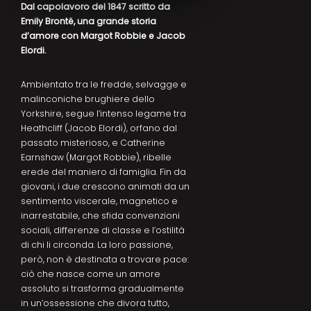
Dal capolavoro del 1847 scritto da
Emily Brontë, una grande storia
d’amore con Margot Robbie e Jacob
Elordi.
Ambientato tra le fredde, selvagge e
malinconiche brughiere dello
Yorkshire, segue l’intenso legame tra
Heathcliff (Jacob Elordi), orfano dal
passato misterioso, e Catherine
Earnshaw (Margot Robbie), ribelle
erede del maniero di famiglia. Fin da
giovani, i due crescono animati da un
sentimento viscerale, magnetico e
inarrestabile, che sfida convenzioni
sociali, differenze di classe e l’ostilità
di chi li circonda. La loro passione,
però, non è destinata a trovare pace:
ciò che nasce come un amore
assoluto si trasforma gradualmente
in un’ossessione che divora tutto,