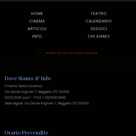
HOME
TEATRO
CINEMA
CALENDARIO
ARTICOLI
SEGUICI
INFO
CHI SIAMO
TORNA ALL'INIZIO DELLA PAGINA
Dove Siamo & Info
Cinema Teatro Excelsior
Via Dante Alighieri 7, Reggello (FI) 50066
EXCELSIOR scarl – P.IVA / 03233900843
Sede legale: Via Dante Alighieri 7, Reggello (FI) 50066
Orario Prevendite