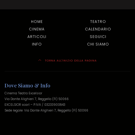
HOME
TEATRO
CINEMA
CALENDARIO
ARTICOLI
SEGUICI
INFO
CHI SIAMO
TORNA ALL'INIZIO DELLA PAGINA
Dove Siamo & Info
Cinema Teatro Excelsior
Via Dante Alighieri 7, Reggello (FI) 50066
EXCELSIOR scarl – P.IVA / 03233900843
Sede legale: Via Dante Alighieri 7, Reggello (FI) 50066