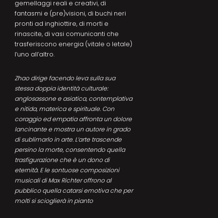
gemellaggi reali e creativi, di
fantasmi e (pre)visioni, di buchi neri
pronti ad inghiottire, di morti e
rinascite, di vasi comunicanti che
trasferiscono energia (vitale o letale)
l’uno all’altro.
Zhao dirige facendo leva sulla sua
stessa doppia identità culturale:
anglosassone e asiatica, contemplativa
e nitida, materica e spirituale. Con
coraggio ed empatia affronta un dolore
lancinante e mostra un autore in grado
di sublimarlo in arte. L’arte trascende
persino la morte, consentendo quella
trasfigurazione che è un dono di
eternità. E le sontuose composizioni
musicali di Max Richter offrono al
pubblico quella catarsi emotiva che per
molti si scioglierà in pianto