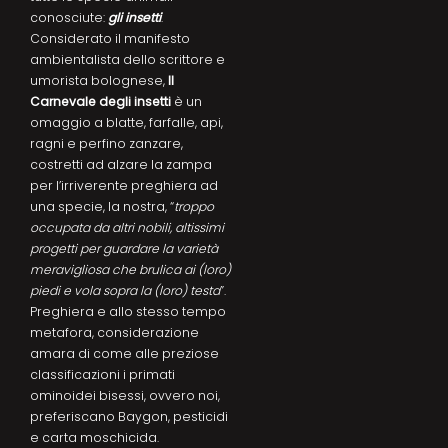
conosciute:
gli insetti
.
Considerato il manifesto
ambientalista dello scrittore e
umorista bolognese,
Il
Carnevale degli insetti
è un
omaggio a blatte, farfalle, api,
ragni e perfino zanzare,
costretti ad alzare la zampa
per l’irriverente preghiera ad
una specie, la nostra, “
troppo
occupata da altri nobili, altissimi
progetti per guardare la varietà
meravigliosa che brulica ai (loro)
piedi e vola sopra la (loro) testa
”.
Preghiera e allo stesso tempo
metafora, considerazione
amara di come alle preziose
classificazioni i primati
ominoidei bisessi, ovvero noi,
preferiscano Baygon, pesticidi
e carta moschicida.