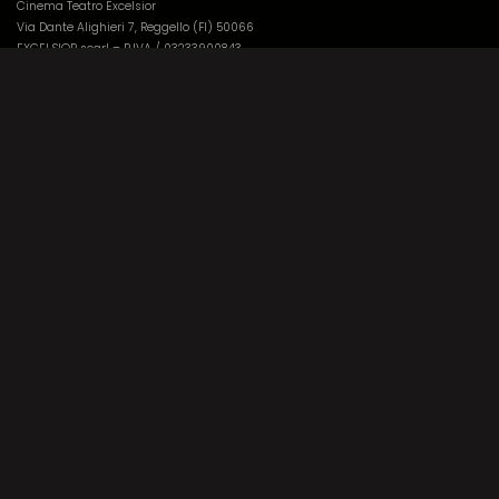
Cinema Teatro Excelsior
Via Dante Alighieri 7, Reggello (FI) 50066
EXCELSIOR scarl – P.IVA / 03233900843
Sede legale: Via Dante Alighieri 7, Reggello (FI) 50066
Orario Prevendite
Venerdì /
17:30-19:30
Sabato /
10:00-12:30 e 21:00-23:00
Domenica (festivi) /
17:00-19:00 e 21:00-23:00
Contatti