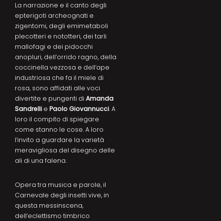
La narrazione e il canto degli
epterigoti archeognati e
zigentomi, degli emimetaboli
plecotteri e nototteri, dei tarli
mallofagi e dei pidocchi
anopluri, dell’orrido ragno, della
coccinella vezzosa e dell’ape
industriosa che fa il miele di
rosa, sono affidati alle voci
divertite e pungenti di
Amanda
Sandrelli
e
Paolo Giovannucci
. A
loro il compito di spiegare
come stanno le cose. A loro
l’invito a guardare la varietà
meravigliosa del disegno delle
ali di una falena.
Opera tra musica e parole, il
Carnevale degli insetti vive, in
questa messinscena,
dell’eclettismo timbrico