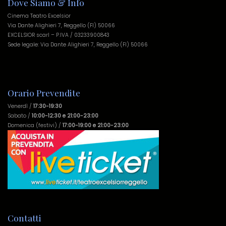
Dove Siamo & Info
Cinema Teatro Excelsior
Via Dante Alighieri 7, Reggello (FI) 50066
EXCELSIOR scarl – P.IVA / 03233900843
Sede legale: Via Dante Alighieri 7, Reggello (FI) 50066
Orario Prevendite
Venerdì /
17:30-19:30
Sabato /
10:00-12:30 e 21:00-23:00
Domenica (festivi) /
17:00-19:00 e 21:00-23:00
Contatti