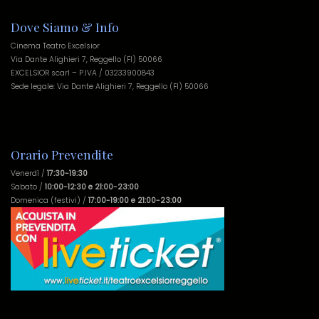
Dove Siamo & Info
Cinema Teatro Excelsior
Via Dante Alighieri 7, Reggello (FI) 50066
EXCELSIOR scarl – P.IVA / 03233900843
Sede legale: Via Dante Alighieri 7, Reggello (FI) 50066
Orario Prevendite
Venerdì /
17:30-19:30
Sabato /
10:00-12:30 e 21:00-23:00
Domenica (festivi) /
17:00-19:00 e 21:00-23:00