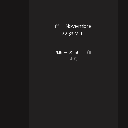
Novembre
22 @ 21:15
21:15 — 22:55
(1h
40′)