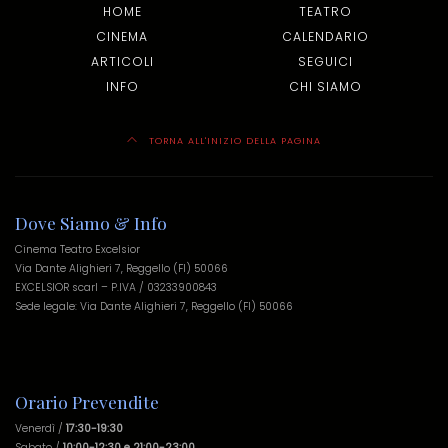
HOME
TEATRO
CINEMA
CALENDARIO
ARTICOLI
SEGUICI
INFO
CHI SIAMO
TORNA ALL'INIZIO DELLA PAGINA
Dove Siamo & Info
Cinema Teatro Excelsior
Via Dante Alighieri 7, Reggello (FI) 50066
EXCELSIOR scarl – P.IVA / 03233900843
Sede legale: Via Dante Alighieri 7, Reggello (FI) 50066
Orario Prevendite
Venerdì /
17:30-19:30
Sabato /
10:00-12:30 e 21:00-23:00