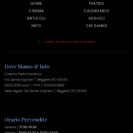
HOME
TEATRO
CINEMA
CALENDARIO
ARTICOLI
SEGUICI
INFO
CHI SIAMO
TORNA ALL'INIZIO DELLA PAGINA
Dove Siamo & Info
Cinema Teatro Excelsior
Via Dante Alighieri 7, Reggello (FI) 50066
EXCELSIOR scarl – P.IVA / 03233900843
Sede legale: Via Dante Alighieri 7, Reggello (FI) 50066
Orario Prevendite
Venerdì /
17:30-19:30
Sabato /
10:00-12:30 e 21:00-23:00