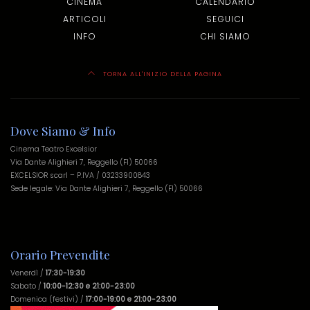
CINEMA
CALENDARIO
ARTICOLI
SEGUICI
INFO
CHI SIAMO
TORNA ALL'INIZIO DELLA PAGINA
Dove Siamo & Info
Cinema Teatro Excelsior
Via Dante Alighieri 7, Reggello (FI) 50066
EXCELSIOR scarl – P.IVA / 03233900843
Sede legale: Via Dante Alighieri 7, Reggello (FI) 50066
Orario Prevendite
Venerdì /
17:30-19:30
Sabato /
10:00-12:30 e 21:00-23:00
Domenica (festivi) /
17:00-19:00 e 21:00-23:00