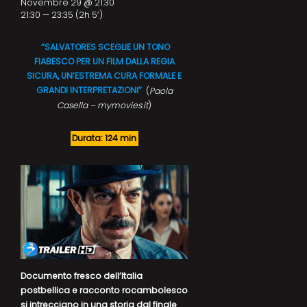
Novembre 29 @ 21:30
21:30 — 23:35
(2h 5′)
“SALVATORES SCEGLIE UN TONO
FIABESCO PER UN FILM DALLA REGIA
SICURA, UN’ESTREMA CURA FORMALE E
GRANDI INTERPRETAZIONI”
(
Paola
Casella – mymovies.it
)
Durata: 124 min
Documento fresco dell’Italia
postbellica e racconto rocambolesco
si intrecciano in una storia dal finale