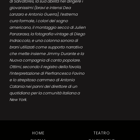
di Salvatores, la sua abilità nel dirigere i
giovanissimi (bravi e intensi Dea
Lanzaro e Antonio Guerra), l’estrema
cura formale, i colori del sogno
americano, il montaggio secco di Julien
Panzarasa, la fotografia vintage di Diego
Indraccolo, e una colonna sonora di
brani utilizzati come supporto narrativo
che mette insieme Jimmy Durante e la
Nuova compagnia di canto popolare.
Ottimi, secondo il registro della favola,
l’interpretazione di Pierfrancesco Favino
e lo strepitoso cammeo di Antonio
Catania nei panni del direttore di un
quotidiano per la comunità italiana a
New York.
HOME
TEATRO