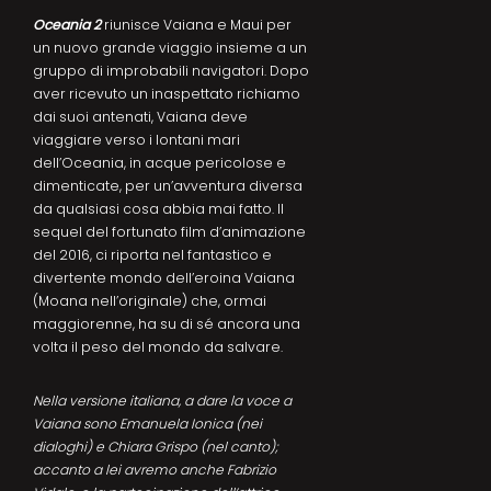
Oceania 2
riunisce Vaiana e Maui per
un nuovo grande viaggio insieme a un
gruppo di improbabili navigatori. Dopo
aver ricevuto un inaspettato richiamo
dai suoi antenati, Vaiana deve
viaggiare verso i lontani mari
dell’Oceania, in acque pericolose e
dimenticate, per un’avventura diversa
da qualsiasi cosa abbia mai fatto. Il
sequel del fortunato film d’animazione
del 2016, ci riporta nel fantastico e
divertente mondo dell’eroina Vaiana
(Moana nell’originale) che, ormai
maggiorenne, ha su di sé ancora una
volta il peso del mondo da salvare.
Nella versione italiana, a dare la voce a
Vaiana sono Emanuela Ionica (nei
dialoghi) e Chiara Grispo (nel canto);
accanto a lei avremo anche Fabrizio