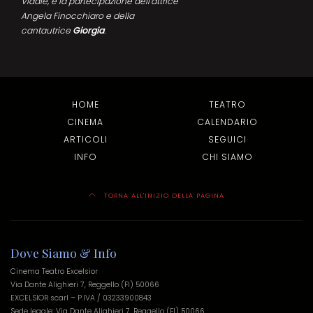
Vidale, e la partecipazione dell’attrice
Angela Finocchiaro e della
cantautrice
Giorgia
.
HOME
TEATRO
CINEMA
CALENDARIO
ARTICOLI
SEGUICI
INFO
CHI SIAMO
TORNA ALL'INIZIO DELLA PAGINA
Dove Siamo & Info
Cinema Teatro Excelsior
Via Dante Alighieri 7, Reggello (FI) 50066
EXCELSIOR scarl – P.IVA / 03233900843
Sede legale: Via Dante Alighieri 7, Reggello (FI) 50066