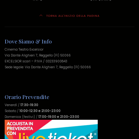
TORNA ALL'INIZIO DELLA PAGINA
Dove Siamo & Info
Cinema Teatro Excelsior
Via Dante Alighieri 7, Reggello (FI) 50066
EXCELSIOR scarl – P.IVA / 03233900843
Sede legale: Via Dante Alighieri 7, Reggello (FI) 50066
Orario Prevendite
Venerdì /
17:30-19:30
Sabato /
10:00-12:30 e 21:00-23:00
Domenica (festivi) /
17:00-19:00 e 21:00-23:00