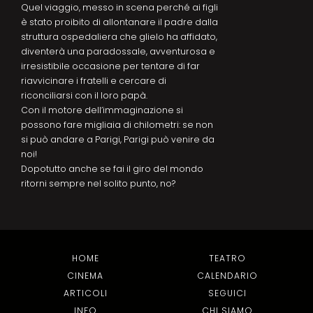
Quel viaggio, messo in scena perché ai figli
è stato proibito di allontanare il padre dalla
struttura ospedaliera che glielo ha affidato,
diventerà una paradossale, avventurosa e
irresistibile occasione per tentare di far
riavvicinare i fratelli e cercare di
riconciliarsi con il loro papà.
Con il motore dell’immaginazione si
possono fare migliaia di chilometri: se non
si può andare a Parigi, Parigi può venire da
noi!
Dopotutto anche se fai il giro del mondo
ritorni sempre nel solito punto, no?
HOME
TEATRO
CINEMA
CALENDARIO
ARTICOLI
SEGUICI
INFO
CHI SIAMO