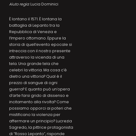
Aiuto regia
: Lucia Dominici
È lontano il 1571. È lontana la
battaglia di Lepanto tra la
Repubblica di Venezia e
l’Impero ottomano. Eppure la
storia di quell’evento epocale si
intreccia con il nostro presente
attraverso la vicenda di una
tela. Una grande tela che
celebri la vittoria. Ma cosa c’è
dietro una vittoria? Qual è il
prezzo di sangue di ogni
guerra? E quanto può un’opera
d’arte farsi grido di dissenso e
incitamento alla rivolta? Come
possiamo opporci ai poteri che
mistificano la violenza per
affermare un principio? Lucrezia
Sagredo, la pittrice protagonista
di “Rosso Lepanto”, risponde