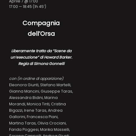
Aprile 7 @ 17:00
17:00 — 18:45
(1h 45′)
Compagnia
dell’Orsa
Liberamente tratto da “Scene da
un’esecuzione” di Howard Barker.
Regia di Simona Gonnelli
con (in ordine di apparizione)
:
Eleonora Giunti, Stefano Martelli,
Gianna Mancini, Giuseppe Taras,
Alessandra Bidini, Marina
Morandi, Monica Tinti, Cristina
Bigazzi, Irene Taras, Andrea
Gallorini, Francesca Piani,
Martina Taras, Olivia Crociani,
Farida Poggesi, Marika Masselli,
Serena Cappelli, Andrea Giunti,