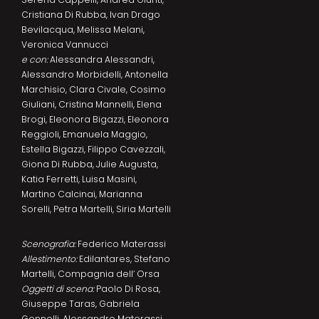
Cristiana Di Rubba, Ivan Drago
Bevilacqua, Melissa Melani,
Veronica Vannucci
e con:
Alessandra Alessandri,
Alessandro Morbidelli, Antonella
Marchisio, Clara Civale, Cosimo
Giuliani, Cristina Mannelli, Elena
Brogi, Eleonora Bigazzi, Eleonora
Reggioli, Emanuela Maggio,
Estella Bigazzi, Filippo Cavezzali,
Giona Di Rubba, Julie Augusta,
Katia Ferretti, Luisa Masini,
Martino Calcinai, Marianna
Sorelli, Petra Martelli, Siria Martelli
Scenografia:
Federico Materassi
Allestimento:
Edilantares, Stefano
Martelli, Compagnia dell’ Orsa
Oggetti di scena:
Paolo Di Rosa,
Giuseppe Taras, Gabriela
Gonnelli, Alessandro Materassi,