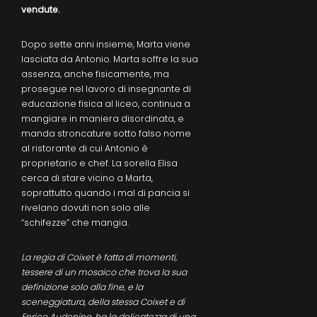
vendute.
Dopo sette anni insieme, Marta viene
lasciata da Antonio. Marta soffre la sua
assenza, anche fisicamente, ma
prosegue nel lavoro di insegnante di
educazione fisica al liceo, continua a
mangiare in maniera disordinata, e
manda stroncature sotto falso nome
al ristorante di cui Antonio è
proprietario e chef. La sorella Elisa
cerca di stare vicino a Marta,
soprattutto quando i mal di pancia si
rivelano dovuti non solo alle
“schifezze” che mangia.
La regia di Coixet è fatta di momenti,
tessere di un mosaico che trova la sua
definizione solo alla fine, e la
sceneggiatura, della stessa Coixet e di
Enrico Audenino, ha la delicatezza di una