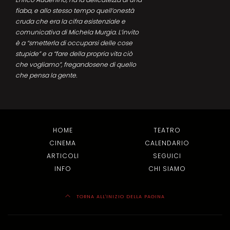
fiaba, e allo stesso tempo quell’onestà
cruda che era la cifra esistenziale e
comunicativa di Michela Murgia. L’invito
è a “smetterla di occuparsi delle cose
stupide” e a “fare della propria vita ciò
che vogliamo”, fregandosene di quello
che pensa la gente.
HOME
TEATRO
CINEMA
CALENDARIO
ARTICOLI
SEGUICI
INFO
CHI SIAMO
TORNA ALL'INIZIO DELLA PAGINA