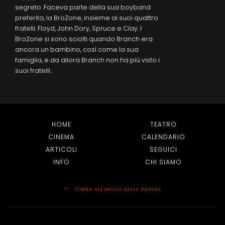
segreto. Faceva parte della sua boyband
preferita, la BroZone, insieme ai suoi quattro
fratelli: Floyd, John Dory, Spruce e Clay. I
BroZone si sono sciolti quando Branch era
ancora un bambino, così come la sua
famiglia, e da allora Branch non ha più visto i
suoi fratelli..
HOME
TEATRO
CINEMA
CALENDARIO
ARTICOLI
SEGUICI
INFO
CHI SIAMO
TORNA ALL'INIZIO DELLA PAGINA