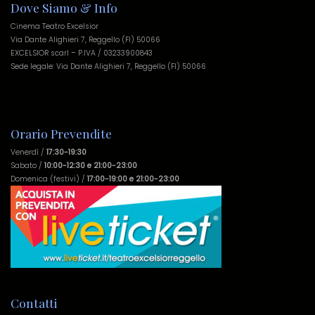
Dove Siamo & Info
Cinema Teatro Excelsior
Via Dante Alighieri 7, Reggello (FI) 50066
EXCELSIOR scarl – P.IVA / 03233900843
Sede legale: Via Dante Alighieri 7, Reggello (FI) 50066
Orario Prevendite
Venerdì /
17:30-19:30
Sabato /
10:00-12:30 e 21:00-23:00
Domenica (festivi) /
17:00-19:00 e 21:00-23:00
Contatti