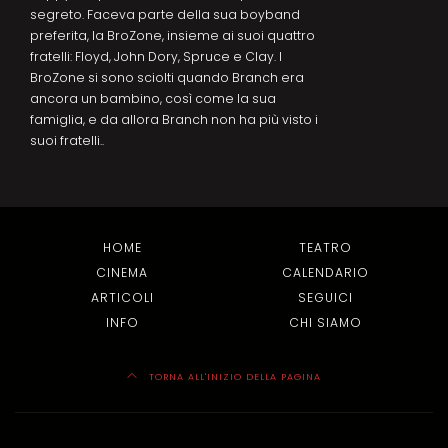
segreto. Faceva parte della sua boyband
preferita, la BroZone, insieme ai suoi quattro
fratelli: Floyd, John Dory, Spruce e Clay. I
BroZone si sono sciolti quando Branch era
ancora un bambino, così come la sua
famiglia, e da allora Branch non ha più visto i
suoi fratelli..
HOME
TEATRO
CINEMA
CALENDARIO
ARTICOLI
SEGUICI
INFO
CHI SIAMO
TORNA ALL'INIZIO DELLA PAGINA