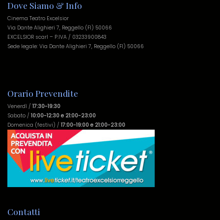
Dove Siamo & Info
Cinema Teatro Excelsior
Via Dante Alighieri 7, Reggello (FI) 50066
EXCELSIOR scarl – P.IVA / 03233900843
Sede legale: Via Dante Alighieri 7, Reggello (FI) 50066
Orario Prevendite
Venerdì /
17:30-19:30
Sabato /
10:00-12:30 e 21:00-23:00
Domenica (festivi) /
17:00-19:00 e 21:00-23:00
Contatti