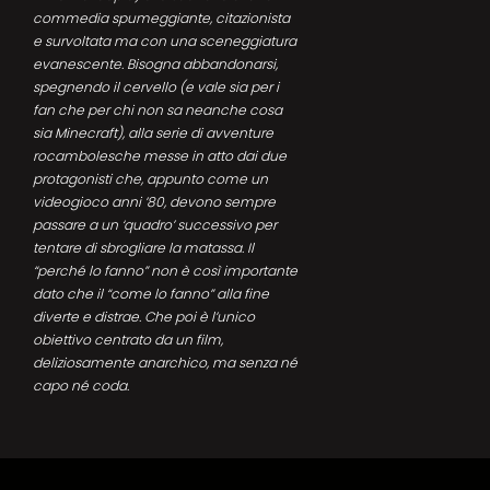
commedia spumeggiante, citazionista
e survoltata ma con una sceneggiatura
evanescente. Bisogna abbandonarsi,
spegnendo il cervello (e vale sia per i
fan che per chi non sa neanche cosa
sia Minecraft), alla serie di avventure
rocambolesche messe in atto dai due
protagonisti che, appunto come un
videogioco anni ’80, devono sempre
passare a un ‘quadro’ successivo per
tentare di sbrogliare la matassa. Il
“perché lo fanno” non è così importante
dato che il “come lo fanno” alla fine
diverte e distrae. Che poi è l’unico
obiettivo centrato da un film,
deliziosamente anarchico, ma senza né
capo né coda.