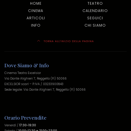
HOME
TEATRO
CINEMA
CALENDARIO
ARTICOLI
SEGUICI
INFO
CHI SIAMO
TORNA ALL'INIZIO DELLA PAGINA
Dove Siamo & Info
Cinema Teatro Excelsior
Via Dante Alighieri 7, Reggello (FI) 50066
EXCELSIOR scarl – P.IVA / 03233900843
Sede legale: Via Dante Alighieri 7, Reggello (FI) 50066
Orario Prevendite
Venerdì /
17:30-19:30
Sabato /
10:00-12:30 e 21:00-23:00