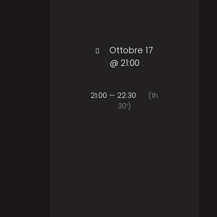
Ottobre 17
@ 21:00
21:00 — 22:30
(1h
30′)