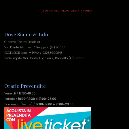
TORNA ALL'INIZIO DELLA PAGINA
Dove Siamo & Info
Cinema Teatro Excelsior
Via Dante Alighieri 7, Reggello (FI) 50066
EXCELSIOR scarl – P.IVA / 03233900843
Sede legale: Via Dante Alighieri 7, Reggello (FI) 50066
Orario Prevendite
Venerdì /
17:30-19:30
Sabato /
10:00-12:30 e 21:00-23:00
Domenica (festivi) /
17:00-19:00 e 21:00-23:00