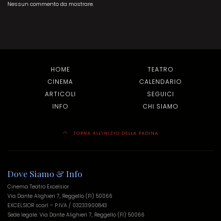
Nessun commento da mostrare.
HOME
TEATRO
CINEMA
CALENDARIO
ARTICOLI
SEGUICI
INFO
CHI SIAMO
TORNA ALL'INIZIO DELLA PAGINA
Dove Siamo & Info
Cinema Teatro Excelsior
Via Dante Alighieri 7, Reggello (FI) 50066
EXCELSIOR scarl – P.IVA / 03233900843
Sede legale: Via Dante Alighieri 7, Reggello (FI) 50066